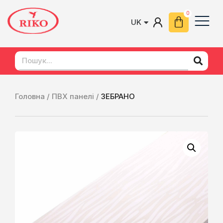
UK
EN
Головна /
ПВХ панелі /
ЗЕБРАНО