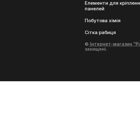
Елементи для кріплен
панелей
Побутова хімія
Сітка рабиця
©
Інтернет-магазин "Рі
захищені.