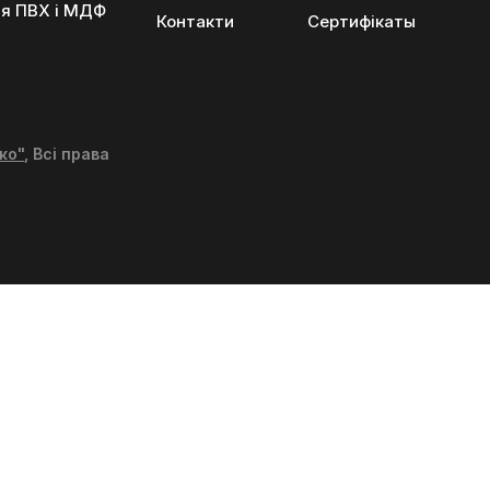
ня ПВХ і МДФ
Контакти
Сертифікаты
ко"
, Всі права