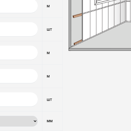
м
шт
м
м
шт
мм