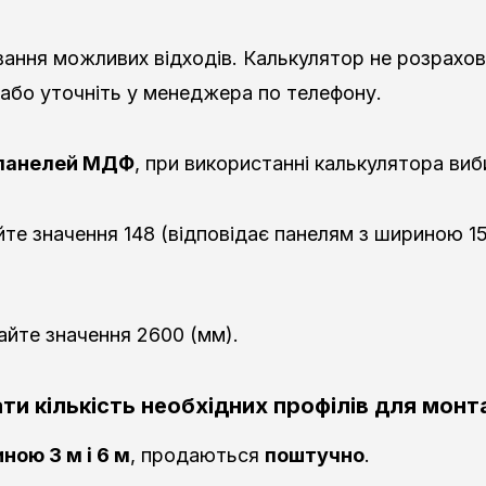
ання можливих відходів. Калькулятор не розрахову
 або уточніть у менеджера по телефону.
ь панелей МДФ
, при використанні калькулятора виб
йте значення 148 (відповідає панелям з шириною 1
айте значення 2600 (мм).
ти кількість необхідних профілів для мон
ною 3 м і 6 м
, продаються
поштучно
.