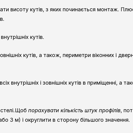
ти висоту кутів, з яких починається монтаж. Плюс,
в.
внутрішніх кутів.
внішніх кутів, а також, периметри віконних і двер
іх внутрішніх і зовнішніх кутів в приміщенні, а та
 стелі.Щоб
порахувати кількість штук профілів
, по
 або 3 м) і округлити в сторону більшого значення.