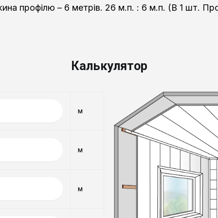
на профілю – 6 метрів. 26 м.п. : 6 м.п. (В 1 шт. П
Калькулятор
м
м
м