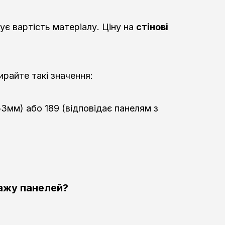
є вартість матеріалу. Ціну на
стінові
ирайте такі значення:
53мм) або 189 (відповідає панелям з
тажу панелей?