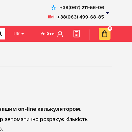
+38(067) 211-56-06
+38(063) 499-68-85
Увійти
UK
EN
 нашим
on-line калькулятором.
ор автоматично розрахує кількість
в.