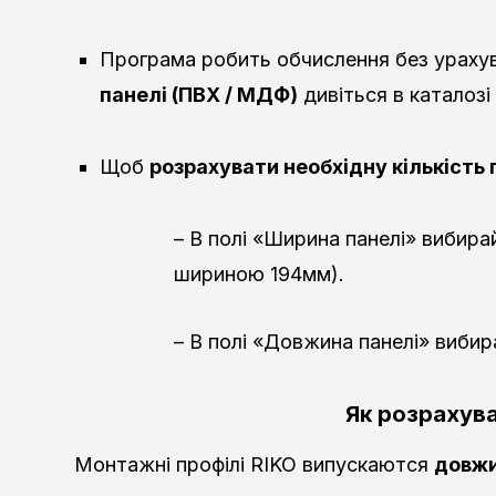
Програма робить обчислення без урахув
панелі (ПВХ / МДФ)
дивіться в каталозі
Щоб
розрахувати необхідну кількіст
– В полі «Ширина панелі» вибира
шириною 194мм).
– В полі «Довжина панелі» вибир
Як розрахува
Монтажні профілі RIKO випускаются
довжи