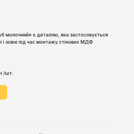
б молочний» є деталлю, яка застосовується
і і зовні під час монтажу стінових МДФ
н
/шт.