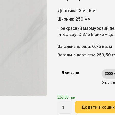
Довжина:
3 м., 6 м.
Ширина:
250 мм
Прекрасний мармуровий де
інтер’єру. D 8.15 Біанко – це
Загальна площа:
0.75 кв. м
253,50
г
Загальна вартість:
Довжина
Очистит
253,50
грн
Додати в кошик