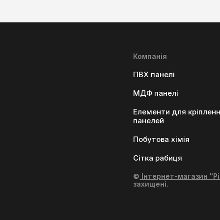
Компанія
ПВХ панелі
МДФ панелі
Елементи для кріплен
панелей
Побутова хімія
Сітка рабиця
©
Інтернет-магазин "Рі
захищені.