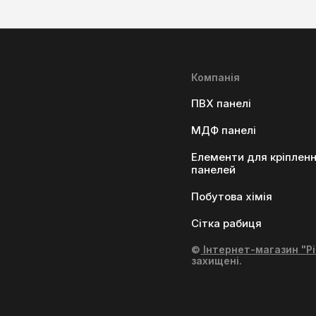
Компанія
ПВХ панелі
МДФ панелі
Елементи для кріплен
панелей
Побутова хімія
Сітка рабиця
©
Інтернет-магазин "Рі
захищені.