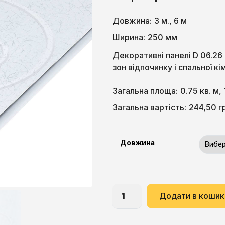
Довжина:
3 м., 6 м
Ширина:
250 мм
Декоративні панелі D 06.2
зон відпочинку і спальної кі
Загальна площа:
0.75 кв. м, 
244,50
г
Загальна вартість:
Довжина
Додати в кошик