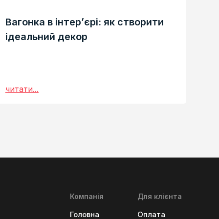
Вагонка в інтер’єрі: як створити
ідеальний декор
читати...
Компанія
Для клієнта
Головна
Оплата