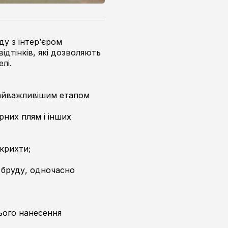
ду з інтер’єром
ідтінків, які дозволяють
лі.
 найважливішим етапом
рних плям і інших
крихти;
і бруду, одночасно
ього нанесення