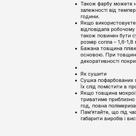
Також фарбу можете н
залежності від темпер
години.
Якщо використовуєте 
відповідала робочому
також повинен бути с
розмір сопла – 1,6-1,8
Бажана товщина плівки
основою. При товщині 
декоративності покри
Як сушити
Сушка пофарбованих п
Їх слід помістити в пр
Якщо товщина мокрої п
триватиме приблизно 2
год, повна полімеризац
Пам’ятайте, що під ча
габарити виробів і ви