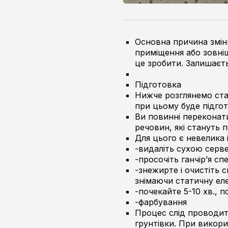
Основна причина зміни
приміщення або зовніш
це зробити. Залишаєт
Підготовка
Нижче розглянемо ста
при цьому буде підгот
Ви повинні переконати
речовин, які стануть
Для цього є невелика і
-видаліть сухою серв
-просочіть ганчір’я с
-знежирте і очистіть 
знімаючи статичну ел
-почекайте 5-10 хв., 
-фарбування
Процес слід проводит
грунтівки. При викори