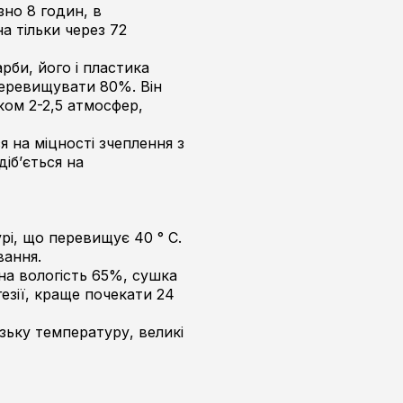
но 8 годин, в
а тільки через 72
би, його і пластика
перевищувати 80%. Він
ом 2-2,5 атмосфер,
 на міцності зчеплення з
іб’ється на
і, що перевищує 40 ° С.
вання.
на вологість 65%, сушка
езії, краще почекати 24
зьку температуру, великі