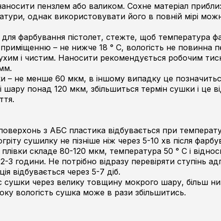
аносити пензлем або валиком. Сохне матеріал приблиз
атури, однак використовувати його в повній мірі можн
для фарбування пістолет, стежте, щоб температура фар
 приміщенню – не нижче 18 ° С, вологість не повинна 
ухим і чистим. Наносити рекомендується робочим тиск
 мм.
 – не менше 60 мкм, в іншому випадку це позначиться
шару понад 120 мкм, збільшиться термін сушки і це від
ття.
оверхонь з АБС пластика відбувається при температур
огріту сушилку не пізніше ніж через 5-10 хв після фарбу
лівки складе 80-120 мкм, температура 50 ° С і віднос
-3 години. Не потрібно відразу перевіряти ступінь адг
ія відбувається через 5-7 діб.
с сушки через велику товщину мокрого шару, більш ни
соку вологість сушка може в рази збільшитись.