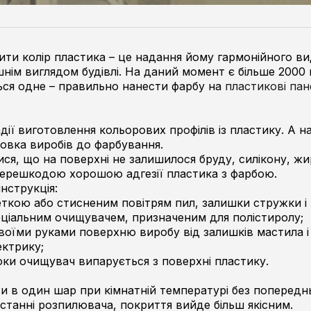
ти колір пластика – це надання йому гармонійного ви
нім виглядом будівлі. На даний момент є більше 2000 в
ься одне – правильно нанести фарбу на
пластикові пане
дії виготовлення кольорових профілів із пластику. А
овка виробів до фарбування.
ся, що на поверхні не залишилося бруду, силікону, жи
 перешкодою хорошою адгезії пластика з фарбою.
нструкція:
еткою або стисненим повітрям пил, залишки стружки і 
пеціальним очищувачем, призначеним для полістиролу;
своїми руками поверхню виробу від залишків мастила 
ектрику;
поки очищувач випарується з поверхні пластику.
и в один шар при кімнатній температурі без попередн
станні розпилювача, покриття вийде більш якісним.