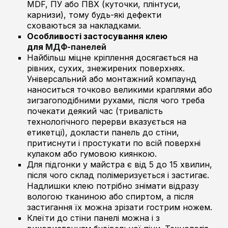
MDF, ПУ або ПВХ (куточки, плінтуси,
карнизи), тому будь-які дефекти
сховаються за накладками.
Особливості застосування клею
для
МДФ-панелей
Найбільш міцне кріплення досягається на
рівних, сухих, знежирених поверхнях.
Універсальний або монтажний компаунд
наноситься точково великими краплями або
зигзагоподібними рухами, після чого треба
почекати деякий час (тривалість
технологічного перерви вказується на
етикетці), докласти панель до стіни,
притиснути і простукати по всій поверхні
кулаком або гумовою киянкою.
Для підгонки у майстра є від 5 до 15 хвилин,
після чого склад полімеризується і застигає.
Надлишки клею потрібно знімати відразу
вологою тканиною або спиртом, а після
застигання їх можна зрізати гострим ножем.
Клеїти до стіни панелі можна і з