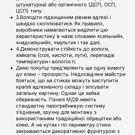
штукатурка) або органічного (ДСП, ОСП,
ЦСП) типу.
3.Володіти підвищеним рівнем адгезії і
швидко схоплюватися. Як правило,
виробники намагаються виділити цю
характеристику в назві словами «сильний»,
«надсильний», «мульти» і так далі.
4.Демонструвати стійкість до вологи,
хімікатів (солі, кислоти, луги), перепадів
температури і вологості.
Деякі покупці пред’являють ще одну вимогу
до клею – прозорість. Недосвідчені майстри
бояться, що на стиках можуть виступити
краплі адгезивного складу і зіпсувати
загальну картину. Однак це зайва
обережність.
Панелі МДФ
мають
стандартну пазогребневую систему
з’єднання, зручну для монтажу з
використанням традиційної обрешітки або
клею. А на кутах і по периметру стики
закриваються декоративної фурнітурою з