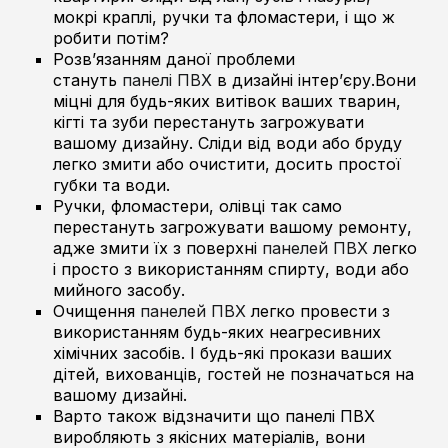
мокрі краплі, ручки та фломастери, і що ж
робити потім?
Розв’язанням даної проблеми
стануть
панелі ПВХ
в дизайні інтер’єру.Вони
міцні для будь-яких витівок ваших тварин,
кігті та зуби перестануть загрожувати
вашому дизайну. Сліди від води або бруду
легко змити або очистити, досить простої
губки та води.
Ручки, фломастери, олівці так само
перестануть загрожувати вашому ремонту,
адже змити їх з поверхні
панелей ПВХ
легко
і просто з використанням спирту, води або
мийного засобу.
Очищення
панелей ПВХ
легко провести з
використанням будь-яких неагресивних
хімічних засобів. І будь-які прокази ваших
дітей, вихованців, гостей не позначаться на
вашому дизайні.
Варто також відзначити що панелі ПВХ
виробляють з якісних матеріалів, вони