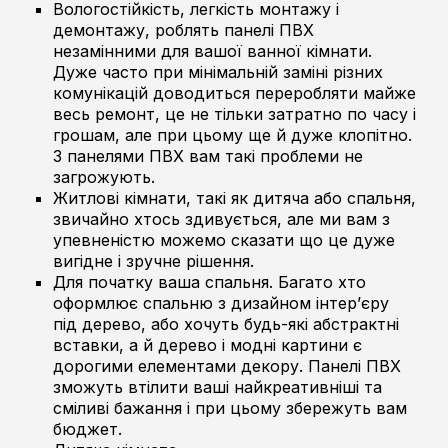
Вологостійкість, легкість монтажу і
демонтажу, роблять панелі ПВХ
незамінними для вашої ванної кімнати.
Дуже часто при мінімальній заміні різних
комунікацій доводиться переробляти майже
весь ремонт, це не тільки затратно по часу і
грошам, але при цьому ще й дуже клопітно.
З панелями ПВХ вам такі проблеми не
загрожують.
Житлові кімнати, такі як дитяча або спальня,
звичайно хтось здивується, але ми вам з
упевненістю можемо сказати що це дуже
вигідне і зручне рішення.
Для початку ваша спальня. Багато хто
оформлює спальню з дизайном інтер’єру
під дерево, або хочуть будь-які абстрактні
вставки, а й дерево і модні картини є
дорогими елементами декору. Панелі ПВХ
зможуть втілити ваші найкреативніші та
сміливі бажання і при цьому збережуть вам
бюджет.