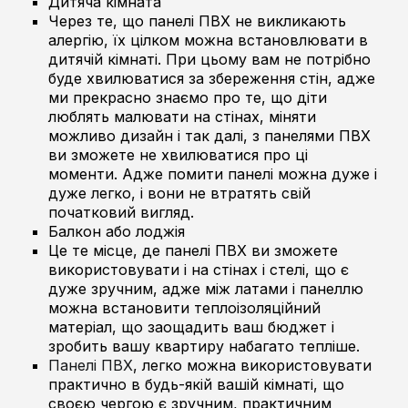
Дитяча кімната
Через те, що панелі ПВХ не викликають
алергію, їх цілком можна встановлювати в
дитячій кімнаті. При цьому вам не потрібно
буде хвилюватися за збереження стін, адже
ми прекрасно знаємо про те, що діти
люблять малювати на стінах, міняти
можливо дизайн і так далі, з панелями ПВХ
ви зможете не хвилюватися про ці
моменти. Адже помити панелі можна дуже і
дуже легко, і вони не втратять свій
початковий вигляд.
Балкон або лоджія
Це те місце, де панелі ПВХ ви зможете
використовувати і на стінах і стелі, що є
дуже зручним, адже між латами і панеллю
можна встановити теплоізоляційний
матеріал, що заощадить ваш бюджет і
зробить вашу квартиру набагато тепліше.
Панелі ПВХ
, легко можна використовувати
практично в будь-якій вашій кімнаті, що
своєю чергою є зручним, практичним