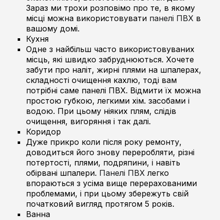
Зараз ми трохи розповімо про те, в якому
місці можна використовувати
панелі ПВХ
в
вашому домі.
Кухня
Одне з найбільш часто використовуваних
місць, які швидко забруднюються. Хочете
забути про наліт, жирні плями на шпалерах,
складності очищення кахлю, тоді вам
потрібні саме панелі ПВХ. Відмити їх можна
простою губкою, легкими хім. засобами і
водою. При цьому ніяких плям, слідів
очищення, вигоряння і так далі.
Коридор
Дуже прикро коли після року ремонту,
доводиться його знову переробляти, різні
потертості, плями, подряпини, і навіть
обірвані шпалери.
Панелі ПВХ
легко
впораються з усіма вище перерахованими
проблемами, і при цьому збережуть свій
початковий вигляд протягом 5 років.
Ванна